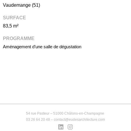
Vaudemange (51)
SURFACE
83,5 m²
PROGRAMME
Aménagement d’une salle de dégustation
54 rue Pasteur – 51000 Châlons-en-Champagne
03 26 64 20 48 – contact@eudesarchitecture.com